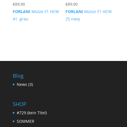
€
89,90
€
89,90
FORLANI
Mütze F1 HCW
FORLANI
Mütze F1 HCW
41. grau
25 navy
Blog
News
(3)
SHOP
#729 (kein Titel)
SOMMER