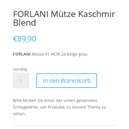
FORLANI Mütze Kaschmir
Blend
€
89,90
FORLANI
Mütze F1 HCW 24 beige grau
Vorrätig
FORLANI
In den Warenkorb
Mütze
Kaschmir
Blend
Bitte klicken Sie eines der unten genannten
Menge
Schlagwörter, um Produkte zu diesem Thema zu
sehen.