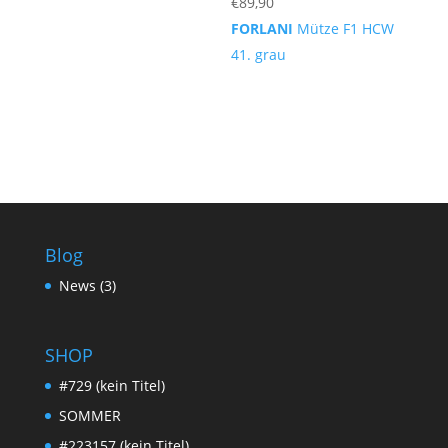
€
89,90
FORLANI
Mütze F1 HCW
41. grau
Blog
News
(3)
SHOP
#729 (kein Titel)
SOMMER
#223157 (kein Titel)