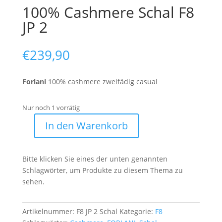
100% Cashmere Schal F8
JP 2
€
239,90
Forlani
100% cashmere zweifädig casual
Nur noch 1 vorrätig
In den Warenkorb
100%
Cashmere
Schal
Bitte klicken Sie eines der unten genannten
F8
Schlagwörter, um Produkte zu diesem Thema zu
JP
sehen.
2
Menge
Artikelnummer:
F8 JP 2 Schal
Kategorie:
F8