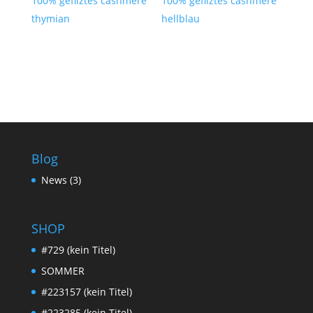
100% gefilztes cashmere
100% gefilztes cashmere
thymian
hellblau
Blog
News
(3)
SHOP
#729 (kein Titel)
SOMMER
#223157 (kein Titel)
#223285 (kein Titel)