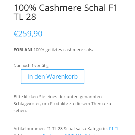
100% Cashmere Schal F1
TL 28
€
259,90
FORLANI
100% gefilztes cashmere salsa
Nur noch 1 vorrätig
In den Warenkorb
100%
Cashmere
Schal
Bitte klicken Sie eines der unten genannten
F1
Schlagwörter, um Produkte zu diesem Thema zu
TL
sehen.
28
Menge
Artikelnummer:
F1 TL 28 Schal salsa
Kategorie:
F1 TL