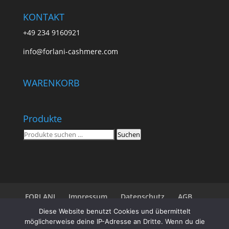
KONTAKT
+49 234 9160921
info@forlani-cashmere.com
WARENKORB
Produkte
Suchen
Suchen
nach:
FORLANI
Impressum
Datenschutz
AGB
Shop
Vertrag widerrufen
Diese Website benutzt Cookies und übermittelt
möglicherweise deine IP-Adresse an Dritte. Wenn du die