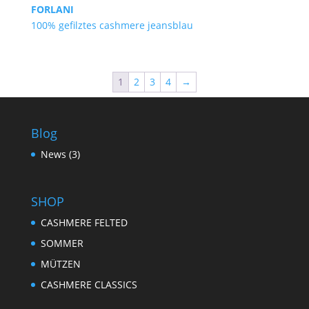
FORLANI
100% gefilztes cashmere jeansblau
1
2
3
4
→
Blog
News
(3)
SHOP
CASHMERE FELTED
SOMMER
MÜTZEN
CASHMERE CLASSICS