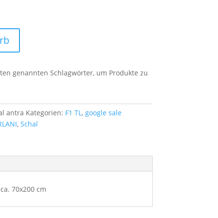
rb
unten genannten Schlagwörter, um Produkte zu
al antra
Kategorien:
F1 TL
,
google sale
RLANI
,
Schal
 ca. 70x200 cm