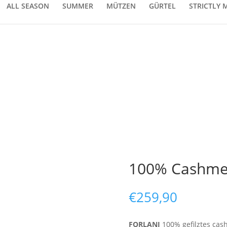
ALL SEASON
SUMMER
MÜTZEN
GÜRTEL
STRICTLY 
100% Cashmer
€
259,90
FORLANI
100% gefilztes cas