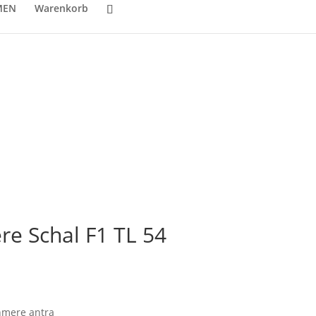
MEN
Warenkorb
e Schal F1 TL 54
hmere antra