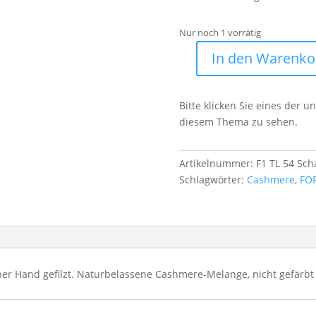
Nur noch 1 vorrätig
In den Warenko
100%
Cashmere
Schal
Bitte klicken Sie eines der 
F1
diesem Thema zu sehen.
TL
54
Menge
Artikelnummer:
F1 TL 54 Sch
Schlagwörter:
Cashmere
,
FO
per Hand gefilzt. Naturbelassene Cashmere-Melange, nicht gefärbt