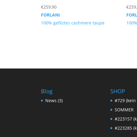
€
259,90
€
259
FORLANI
FOR
100% gefilztes cashmere taupe
100%
Blog
SHOP
News
(3)
#729 (kein 
SOMMER
#223157 (ke
#223285 (ke