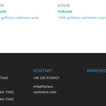
,90
€
259,90
LANI
FORLANI
 gefilztes cashmere pink
100% gefilztes cashmere coral
KONTAKT
WARENK
Titel)
+49 234 9160921
info@forlani-
in Titel)
cashmere.com
in Titel)