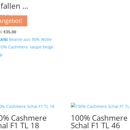
fallen …
Angebot!
R 3
Ursprünglicher
Aktueller
90
€
35,00
Preis
Preis
LANI
Beanie aus 90% Wolle
war:
ist:
10% Cashmere. taupe beige
€59,90
€35,00.
up
0% Cashmere
100% Cashmere
hal F1 TL 18
Schal F1 TL 46