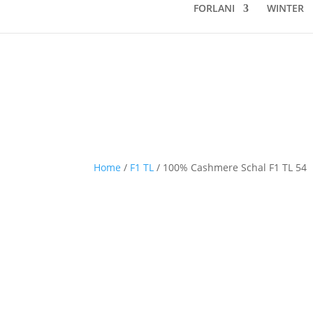
FORLANI
WINTER
Home
/
F1 TL
/ 100% Cashmere Schal F1 TL 54