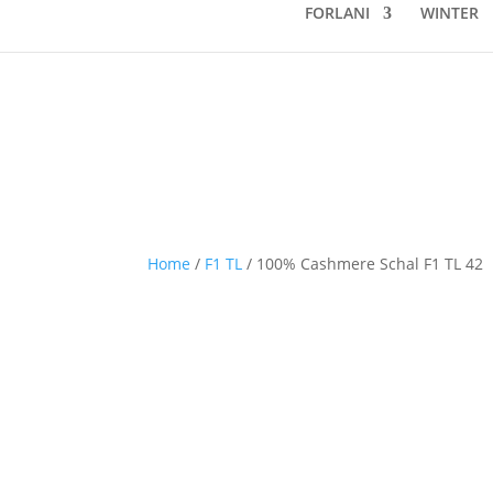
FORLANI
WINTER
Home
/
F1 TL
/ 100% Cashmere Schal F1 TL 42