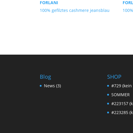
FORLANI
FOR
100% gefilztes cashmere jeansblau
100%
Blog
SHOP
News
(3)
#729 (kein 
SOMMER
#223157 (ke
#223285 (ke