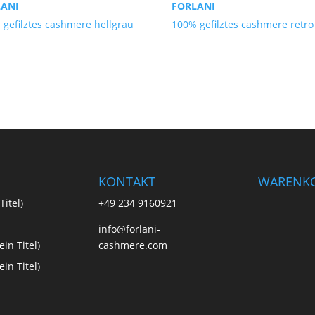
LANI
FORLANI
 gefilztes cashmere hellgrau
100% gefilztes cashmere retro
KONTAKT
WARENK
Titel)
+49 234 9160921
info@forlani-
in Titel)
cashmere.com
in Titel)