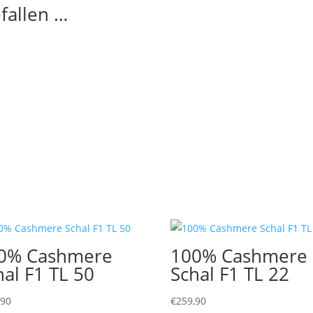
fallen …
0% Cashmere
100% Cashmere
hal F1 TL 50
Schal F1 TL 22
,90
€
259,90