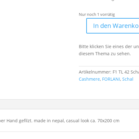
Nur noch 1 vorrätig
In den Warenko
100%
Cashmere
Schal
Bitte klicken Sie eines der 
F1
diesem Thema zu sehen.
TL
42
Menge
Artikelnummer:
F1 TL 42 Sch
Cashmere
,
FORLANI
,
Schal
er Hand gefilzt. made in nepal, casual look ca. 70x200 cm