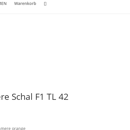
MEN
Warenkorb
e Schal F1 TL 42
shmere orange