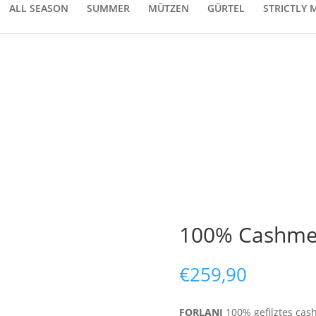
ALL SEASON
SUMMER
MÜTZEN
GÜRTEL
STRICTLY 
100% Cashmer
€
259,90
FORLANI
100% gefilztes ca