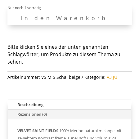
Nur noch 1 vorrätig
In den Warenkorb
V5
M
5
Menge
Bitte klicken Sie eines der unten genannten
Schlagwörter, um Produkte zu diesem Thema zu
sehen.
Artikelnummer:
V5 M 5 Schal beige
Kategorie:
V3 JU
Beschreibung
Rezensionen (0)
VELVET SAINT FIELDS
100% Merino natural melange mit
gewebtem Kontrast frame, super soft und volumig. ca.