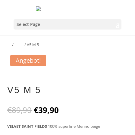
Select Page
Home
/
V3 JU
/ V5 M 5
Angebot!
V5 M 5
Ursprünglicher
Aktueller
€
89,90
€
39,90
Preis
Preis
war:
ist:
VELVET SAINT FIELDS
100% superfine Merino beige
€89,90
€39,90.