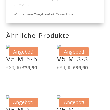
85x200 cm.
Wunderbarer Tragekomfort. Casual Look
Ähnliche Produkte
Angebot!
Angebot!
V5 M 5-5
V5 M 3-3
Ursprünglicher
Aktueller
Ursprünglicher
Aktueller
€
89,90
€
39,90
€
89,90
€
39,90
Preis
Preis
Preis
Preis
VELVET SAINT FIELDS
100%
VELVET SAINT FIELDS
100%
war:
ist:
war:
ist:
superfine Merino beige
superfine Merino antra
€89,90
€39,90.
€89,90
€39,90.
Angebot!
Angebot!
V5 M 2
V5 M 1-1