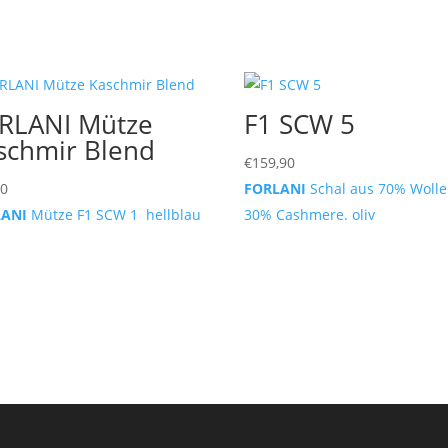
RLANI Mütze
F1 SCW 5
schmir Blend
€
159,90
90
FORLANI
Schal aus 70% Woll
LANI
Mütze F1 SCW 1 hellblau
30% Cashmere. oliv