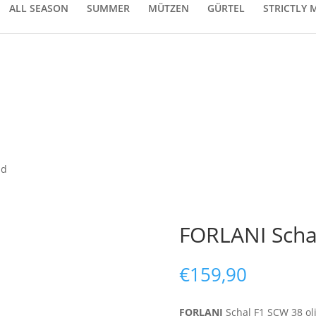
ALL SEASON
SUMMER
MÜTZEN
GÜRTEL
STRICTLY 
nd
FORLANI Scha
€
159,90
FORLANI
Schal F1 SCW 38 ol