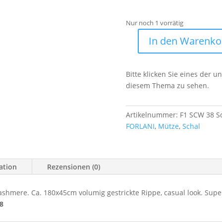
Nur noch 1 vorrätig
In den Warenko
FORLANI
Schal
Kaschmir
Bitte klicken Sie eines der 
Blend
diesem Thema zu sehen.
Menge
Artikelnummer:
F1 SCW 38 Sc
FORLANI
,
Mütze
,
Schal
ation
Rezensionen (0)
hmere. Ca. 180x45cm volumig gestrickte Rippe, casual look. Super 
8