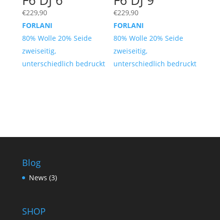
F6 DJ 6
F6 DJ 9
€
229,90
€
229,90
FORLANI
FORLANI
80% Wolle 20% Seide
80% Wolle 20% Seide
zweiseitig,
zweiseitig,
unterschiedlich bedruckt
unterschiedlich bedruckt
Blog
News
(3)
SHOP