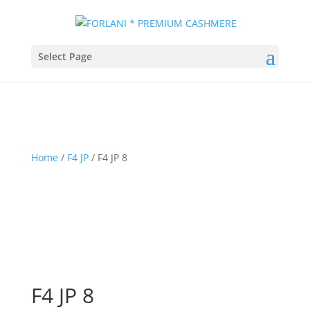
Select Page
Home
/
F4 JP
/ F4 JP 8
F4 JP 8