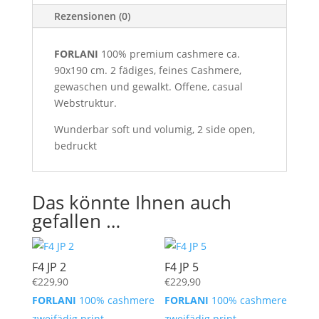
Rezensionen (0)
FORLANI
100% premium cashmere ca.
90x190 cm. 2 fädiges, feines Cashmere,
gewaschen und gewalkt. Offene, casual
Webstruktur.
Wunderbar soft und volumig, 2 side open,
bedruckt
Das könnte Ihnen auch
gefallen …
F4 JP 2
F4 JP 5
€
229,90
€
229,90
FORLANI
100% cashmere
FORLANI
100% cashmere
zweifädig print
zweifädig print