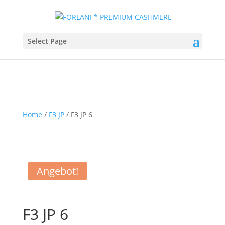
Select Page
Home
/
F3 JP
/ F3 JP 6
Angebot!
F3 JP 6