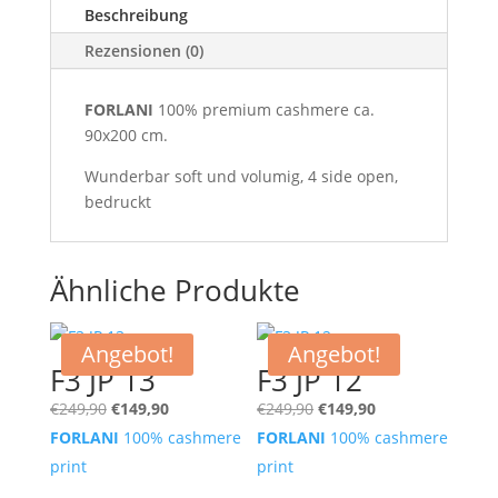
Beschreibung
Rezensionen (0)
FORLANI
100% premium cashmere ca.
90x200 cm.
Wunderbar soft und volumig, 4 side open,
bedruckt
Ähnliche Produkte
Angebot!
Angebot!
F3 JP 13
F3 JP 12
Ursprünglicher
Aktueller
Ursprünglicher
Aktueller
€
249,90
€
149,90
€
249,90
€
149,90
Preis
Preis
Preis
Preis
FORLANI
100% cashmere
FORLANI
100% cashmere
war:
ist:
war:
ist:
print
print
€249,90
€149,90.
€249,90
€149,90.