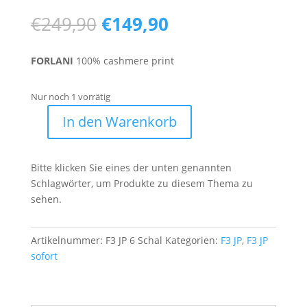
Ursprünglicher
Aktueller
€
249,90
€
149,90
Preis
Preis
war:
ist:
FORLANI
100% cashmere print
€249,90
€149,90.
Nur noch 1 vorrätig
In den Warenkorb
F3
JP
6
Bitte klicken Sie eines der unten genannten
Menge
Schlagwörter, um Produkte zu diesem Thema zu
sehen.
Artikelnummer:
F3 JP 6 Schal
Kategorien:
F3 JP
,
F3 JP
sofort