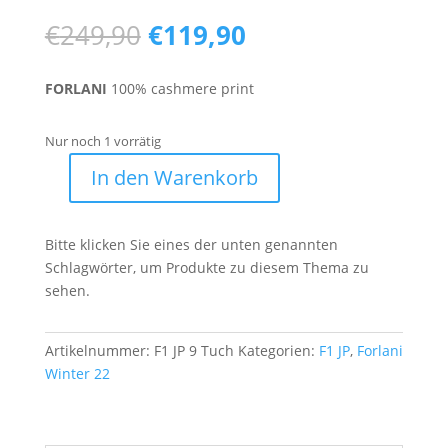
Ursprünglicher
Aktueller
€
249,90
€
119,90
Preis
Preis
war:
ist:
FORLANI
100% cashmere print
€249,90
€119,90.
Nur noch 1 vorrätig
In den Warenkorb
F1
JP
9
Bitte klicken Sie eines der unten genannten
Menge
Schlagwörter, um Produkte zu diesem Thema zu
sehen.
Artikelnummer:
F1 JP 9 Tuch
Kategorien:
F1 JP
,
Forlani
Winter 22