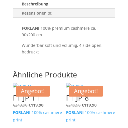
Beschreibung
Rezensionen (0)
FORLANI
100% premium cashmere ca.
90x200 cm.
Wunderbar soft und volumig, 4 side open,
bedruckt
Ähnliche Produkte
Angebot!
Angebot!
F1 JP 11
F1 JP 8
Ursprünglicher
Aktueller
Ursprünglicher
Aktueller
€
249,90
€
119,90
€
249,90
€
119,90
Preis
Preis
Preis
Preis
FORLANI
100% cashmere
FORLANI
100% cashmere
war:
ist:
war:
ist:
print
print
€249,90
€119,90.
€249,90
€119,90.