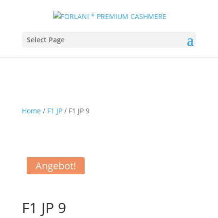
Select Page
Home
/
F1 JP
/ F1 JP 9
Angebot!
F1 JP 9