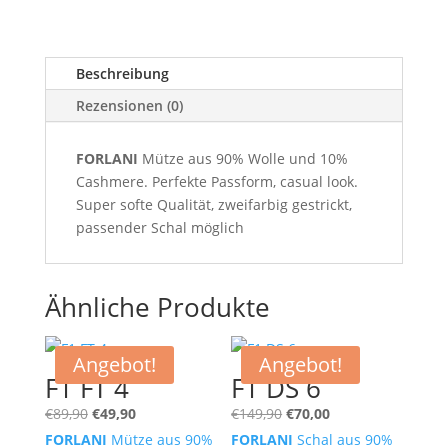
Beschreibung
Rezensionen (0)
FORLANI
Mütze aus 90% Wolle und 10%
Cashmere. Perfekte Passform, casual look.
Super softe Qualität, zweifarbig gestrickt,
passender Schal möglich
Ähnliche Produkte
Angebot!
Angebot!
F1 FT 4
F1 DS 6
Ursprünglicher
Aktueller
Ursprünglicher
Aktueller
€
89,90
€
49,90
€
149,90
€
70,00
Preis
Preis
Preis
Preis
FORLANI
Mütze aus 90%
FORLANI
Schal aus 90%