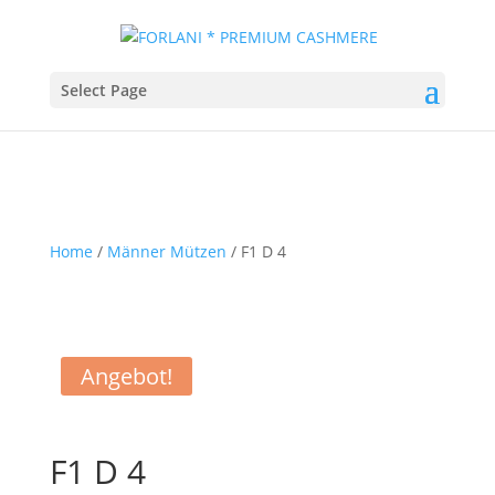
Select Page
Home
/
Männer Mützen
/ F1 D 4
Angebot!
F1 D 4