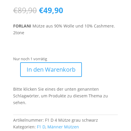
Ursprünglicher
Aktueller
€
89,90
€
49,90
Preis
Preis
war:
ist:
FORLANI
Mütze aus 90% Wolle und 10% Cashmere.
€89,90
€49,90.
2tone
Nur noch 1 vorrätig
In den Warenkorb
F1
D
4
Bitte klicken Sie eines der unten genannten
Menge
Schlagwörter, um Produkte zu diesem Thema zu
sehen.
Artikelnummer:
F1 D 4 Mütze grau schwarz
Kategorien:
F1 D
,
Männer Mützen