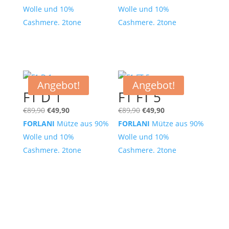
war:
ist:
war:
ist:
Wolle und 10%
Wolle und 10%
€89,90
€49,90.
€149,90
€70,00.
Cashmere. 2tone
Cashmere. 2tone
Angebot!
Angebot!
F1 D 1
F1 FT 5
Ursprünglicher
Aktueller
Ursprünglicher
Aktueller
€
89,90
€
49,90
€
89,90
€
49,90
Preis
Preis
Preis
Preis
FORLANI
Mütze aus 90%
FORLANI
Mütze aus 90%
war:
ist:
war:
ist:
Wolle und 10%
Wolle und 10%
€89,90
€49,90.
€89,90
€49,90.
Cashmere. 2tone
Cashmere. 2tone