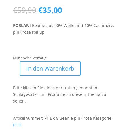
Ursprünglicher
Aktueller
€
59,90
€
35,00
Preis
Preis
war:
ist:
FORLANI
Beanie aus 90% Wolle und 10% Cashmere.
€59,90
€35,00.
pink rosa roll up
Nur noch 1 vorrätig
In den Warenkorb
F1
BR
8
Bitte klicken Sie eines der unten genannten
Menge
Schlagwörter, um Produkte zu diesem Thema zu
sehen.
Artikelnummer:
F1 BR 8 Beanie pink rosa
Kategorie:
F1 D