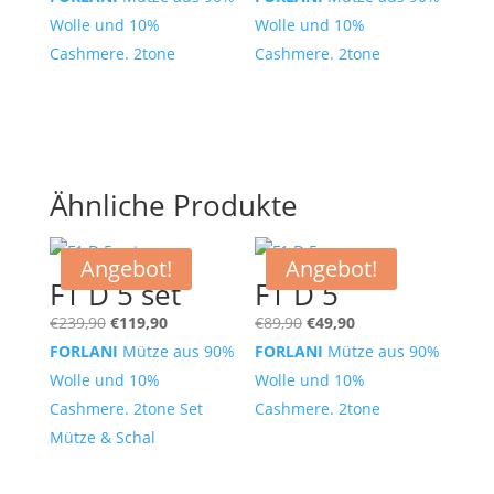
war:
ist:
war:
ist:
Wolle und 10%
Wolle und 10%
€89,90
€49,90.
€89,90
€49,90.
Cashmere. 2tone
Cashmere. 2tone
Ähnliche Produkte
Angebot!
Angebot!
F1 D 5 set
F1 D 5
Ursprünglicher
Aktueller
Ursprünglicher
Aktueller
€
239,90
€
119,90
€
89,90
€
49,90
Preis
Preis
Preis
Preis
FORLANI
Mütze aus 90%
FORLANI
Mütze aus 90%
war:
ist:
war:
ist:
Wolle und 10%
Wolle und 10%
€239,90
€119,90.
€89,90
€49,90.
Cashmere. 2tone Set
Cashmere. 2tone
Mütze & Schal