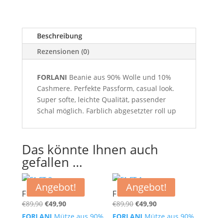
Beschreibung
Rezensionen (0)
FORLANI
Beanie aus 90% Wolle und 10%
Cashmere. Perfekte Passform, casual look.
Super softe, leichte Qualität, passender
Schal möglich. Farblich abgesetzter roll up
Das könnte Ihnen auch
gefallen …
Angebot!
Angebot!
F1 FT 3
F1 FT 1
Ursprünglicher
Aktueller
Ursprünglicher
Aktueller
€
89,90
€
49,90
€
89,90
€
49,90
Preis
Preis
Preis
Preis
FORLANI
Mütze aus 90%
FORLANI
Mütze aus 90%