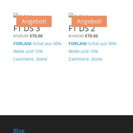
Angebot!
Angebot!
F1 DS 3
F1 DS 2
Ursprünglicher
Aktueller
Ursprünglicher
Aktueller
€
149,90
€
70,00
€
149,90
€
70,00
Preis
Preis
Preis
Preis
FORLANI
Schal aus 90%
FORLANI
Schal aus 90%
war:
ist:
war:
ist:
Wolle und 10%
Wolle und 10%
€149,90
€70,00.
€149,90
€70,00.
Cashmere. 2tone
Cashmere. 2tone
Blog