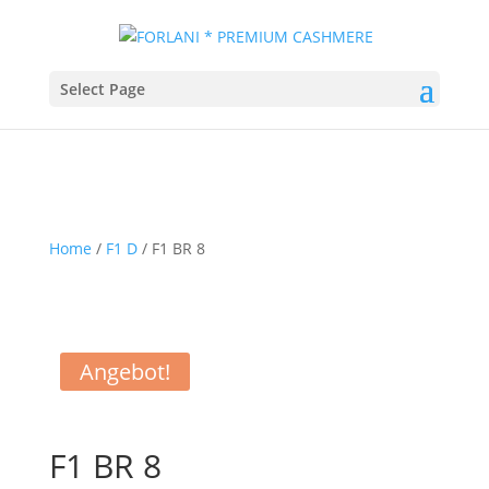
Select Page
Home
/
F1 D
/ F1 BR 8
Angebot!
F1 BR 8