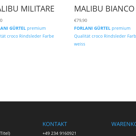
LIBU MILITARE
MALIBU BIANCO
90
€
79,90
LANI GÜRTEL
premium
FORLANI GÜRTEL
premium
tät croco Rindsleder Farbe
Qualität croco Rindsleder Far
weiss
KONTAKT
WARENK
Titel)
+49 234 9160921