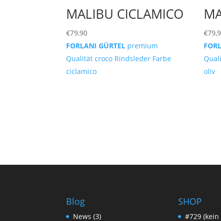
MALIBU CICLAMICO
MA
€
79,90
€
79,
FORLANI GÜRTEL
premium
FOR
Qualität croco Rindsleder Farbe
Quali
ciclamico
oliv
Blog
SHOP
News
(3)
#729 (kein 