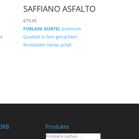
SAFFIANO ASFALTO
€
79,90
FORLANI GÜRTEL
premium
be
Qualität in fein genarbten
Rindsleder Farbe asfalt
ORB
Produkte
Suchen