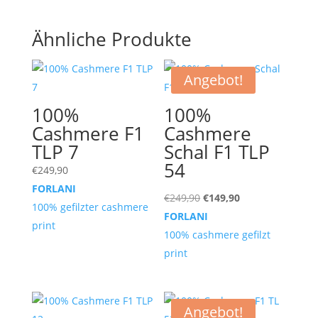
Ähnliche Produkte
Angebot!
100%
100%
Cashmere F1
Cashmere
TLP 7
Schal F1 TLP
54
€
249,90
FORLANI
Ursprünglicher
Aktueller
€
249,90
€
149,90
100% gefilzter cashmere
Preis
Preis
FORLANI
print
war:
ist:
100% cashmere gefilzt
€249,90
€149,90.
print
Angebot!