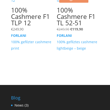
100%
100%
Cashmere F1
Cashmere F1
TLP 12
TL 52-51
Ursprünglicher
Aktueller
€
249,90
€
249,90
€
119,90
Preis
Preis
FORLANI
FORLANI
war:
ist:
100% gefilzter cashmere
100% gefilztes cashmere
€249,90
€119,90.
print
lightbeige – beige
Blog
News
(3)