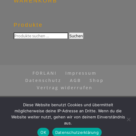
WARENKORB
Produkte
Suchen
Suchen
nach:
FORLANI
Impressum
Datenschutz
AGB
Shop
Vertrag widerrufen
Diese Website benutzt Cookies und übermittelt
möglicherweise deine IP-Adresse an Dritte. Wenn du die
Vertrag widerrufen
Website weiter nutzt, gehen wir von deinem Einverständnis
aus.
OK
Datenschutzerklärung