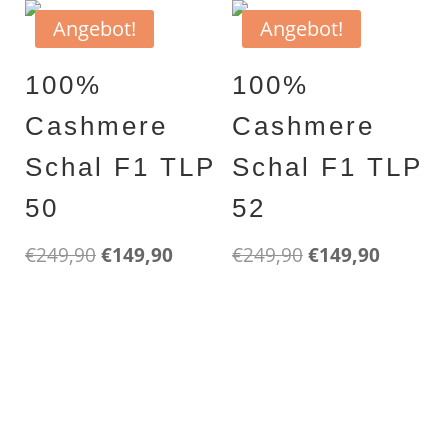
Angebot!
Angebot!
100%
100%
Cashmere
Cashmere
Schal F1 TLP
Schal F1 TLP
50
52
Ursprünglicher
Aktueller
Ursprünglicher
Aktuell
€
249,90
€
149,90
€
249,90
€
149,90
Preis
Preis
Preis
Preis
FORLANI
FORLANI
war:
ist:
war:
ist:
100% cashmere gefilzt print
100% cashmere gefilzt print
€249,90
€149,90.
€249,90
€149,90