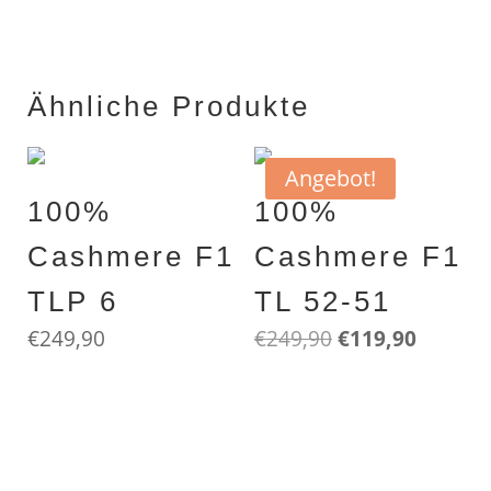
Ähnliche Produkte
Angebot!
100%
100%
Cashmere F1
Cashmere F1
TLP 6
TL 52-51
Ursprünglicher
Aktuell
€
249,90
€
249,90
€
119,90
Preis
Preis
FORLANI
FORLANI
war:
ist:
100% gefilztes cashmere print
100% gefilztes cashmere
€249,90
€119,90
lightbeige – beige