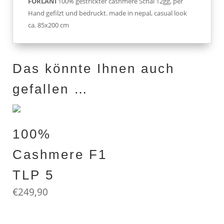
FORLANI
100% gestrickter cashmere Schal 12gg, per
Hand gefilzt und bedruckt. made in nepal, casual look
ca. 85x200 cm
Das könnte Ihnen auch
gefallen …
100%
Cashmere F1
TLP 5
€
249,90
FORLANI
100% gefilzter cashmere print