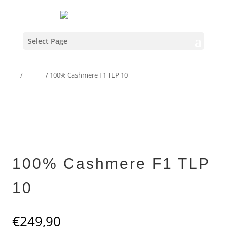
Select Page
Home
/
F1 TLP
/ 100% Cashmere F1 TLP 10
100% Cashmere F1 TLP
10
€
249,90